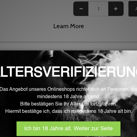
Learn More
portionierte, Biobaumwolle ist perfekt zum Erstellen eigener
hen Handlings äußerst beliebt.
den und ungebleicht. Durch ihre hohe Hitzebeständigkeit und i
tens geeignet. Das harte Strangende erleichtert gerade Einste