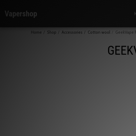
Vapershop
Home
Shop
Accessories
Cotton wool
GeekVape F
GEEK