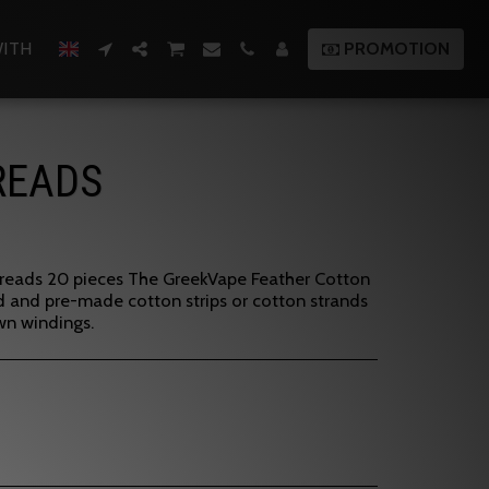
ITH
PROMOTION
READS
reads 20 pieces The GreekVape Feather Cotton
 and pre-made cotton strips or cotton strands
wn windings.