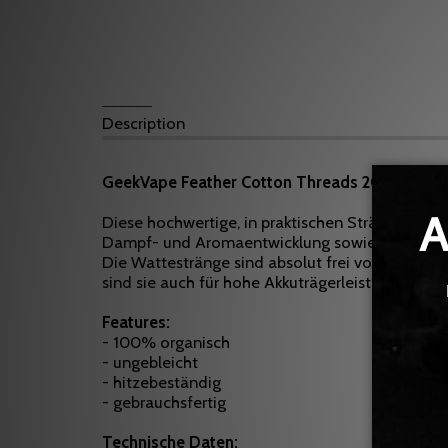
Description
GeekVape Feather Cotton Threads 20 Stk
Diese hochwertige, in praktischen Strängen vor
Dampf- und Aromaentwicklung sowie des einfac
Die Wattestränge sind absolut frei von Pestizi
sind sie auch für hohe Akkuträgerleistungen bes
Features:
- 100% organisch
- ungebleicht
- hitzebeständig
- gebrauchsfertig
Technische Daten: