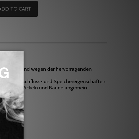
ADD TO CART
 Wicklungen und wegen der hervorragenden
hre guten Nachfluss- und Speichereigenschaften
igern das
Wickeln
und Bauen ungemein.