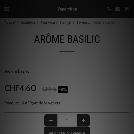
Vapershop
Accueil
boutique
Pour vous mélanger
Saveurs
Arôme basilic
ARÔME BASILIC
Arôme basilic
CHF
4.60
CHF
5
-8%
Marque:
L&#39;art de la vapeur
AJOUTER AU PANIER