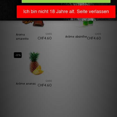
-8%
Vendu
-8%
CHF
5
CHF
5
Aroma
Arôme absinthe
CHF
4.60
CHF
4.60
amaretto
-8%
CHF
5
Arôme ananas
CHF
4.60