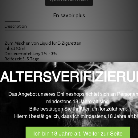
En savoir plus
Description
Zum Mischen von Liquid für E-Zigaretten
Inhalt 10ml
Dosierempfehlung 2% - 3%
Reifezeit 3-5 Tage
Inhaltstoffe: PG Propylenglykol(E1520), künstliche Aromen und
natürliche Aromen
HINWEIS: Viele Aromen entfalten ihren wahren Geschmack erst
nach 1-2 Wochen. Nach dieser Reifezeit schmecken die meisten
Mischungen intensiver.
WARNUNG: Aromen sind nicht zum Verzehr oder purem Dampfen
geeignet. Bitte verwenden Sie diese Aromen ausschließlich zum
Mischen von Liquids für E-Zigaretten.
Produits Associés