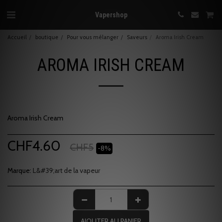
Vapershop
Accueil
boutique
Pour vous mélanger
Saveurs
Aroma Irish Cream
AROMA IRISH CREAM
Aroma Irish Cream
CHF
4.60
CHF
5
-8%
Marque:
L&#39;art de la vapeur
AJOUTER AU PANIER