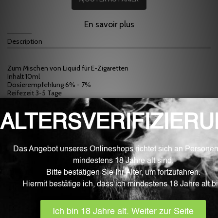
En savoir plus
Description
Zum Mischen von Liquid für E-Zigaretten
Inhalt 10ml
Dosierempfehlung 6% - 7%
Reifezeit 3-5 Tage
Inhaltstoffe: PG Propylenglykol(E1520), künstliche Aromen und
natürliche Aromen
HINWEIS: Viele Aromen entfalten ihren wahren Geschmack erst
nach 1-2 Wochen. Nach dieser Reifezeit schmecken die meisten
Mischungen intensiver.
WARNUNG: Aromen sind nicht zum Verzehr oder purem Dampfen
geeignet. Bitte verwenden Sie diese Aromen ausschließlich zum
Mischen von Liquids für E-Zigaretten.
Produits Associés