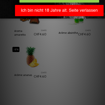
-8%
Vendu
-8%
CHF
5
CHF
5
Aroma
Arôme absinthe
CHF
4.60
CHF
4.60
amaretto
-8%
CHF
5
Arôme ananas
CHF
4.60