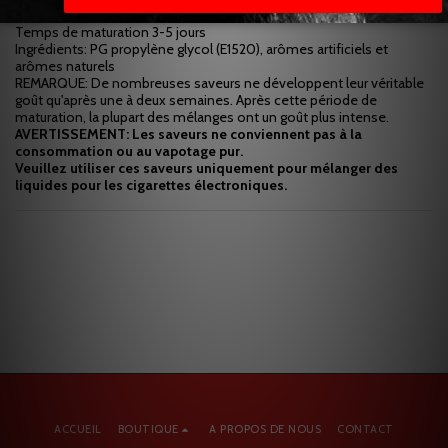
Recommandation posologique 5%
Temps de maturation 3-5 jours
Ingrédients: PG propylène glycol (E1520), arômes artificiels et
arômes naturels
REMARQUE: De nombreuses saveurs ne développent leur véritable
goût qu'après une à deux semaines. Après cette période de
maturation, la plupart des mélanges ont un goût plus intense.
AVERTISSEMENT: Les saveurs ne conviennent pas à la
consommation ou au vapotage pur.
Veuillez utiliser ces saveurs uniquement pour mélanger des
liquides pour les cigarettes électroniques.
ACCUEIL
BOUTIQUE
A PROPOS DE NOUS
CONTACT