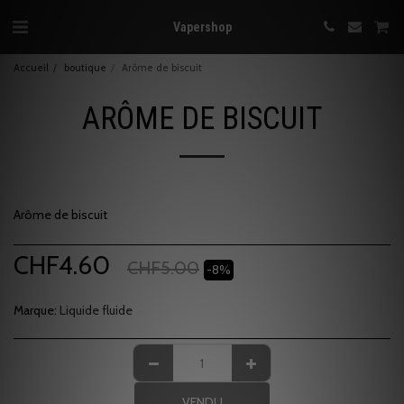
Vapershop
Accueil
boutique
Arôme de biscuit
ARÔME DE BISCUIT
Arôme de biscuit
CHF
4.60
CHF
5.00
-8%
Marque:
Liquide fluide
VENDU