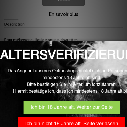
En savoir plus
Description
Pour mélanger du liquide pour e-cigarettes
Saveur de biscuit
Mélange à environ 5%
Le fluide est la meilleure qualité de la zone frontalière suisse.
Nos arômes fluides sont développés, fabriqués et remplis de
manière entièrement automatique en Allemagne avec le plus grand
soin et dans des conditions de laboratoire stériles. Ils contiennent
uniquement des ingrédients approuvés pour la transformation des
aliments par l'UE et contrôlés par l'EFSA (Autorité européenne de
sécurité des aliments). Les flacons font partie de l'industrie
pharmaceutique, à l'épreuve des enfants et certifiés UE.
En plus de la pureté et de la qualité élevées, les arômes fluides
inspirent des nuances aromatiques très claires, fortes et naturelles.
Le contenu est de 10 ml.
IMPORTANT
! En règle générale, conservez les saveurs dans un
endroit inaccessible aux enfants, aux tout-petits et aux animaux de
compagnie. L'utilisation, l'utilisation et la consommation sont sans
exception à vos risques et périls.
Les saveurs ne sont pas retournables pour des raisons d'hygiène!