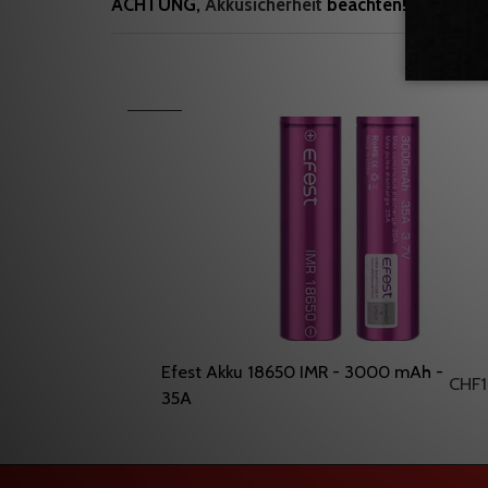
ACHTUNG,
Akkusicherheit
beachten!
Efest Akku 18650 IMR - 3000 mAh -
CHF
35A