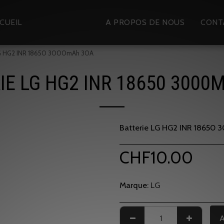
CUEIL
BOUTIQUE
A PROPOS DE NOUS
CONT
LG HG2 INR 18650 3000mAh 30A
IE LG HG2 INR 18650 3000
Batterie LG HG2 INR 18650
CHF
10.00
Marque:
LG
A