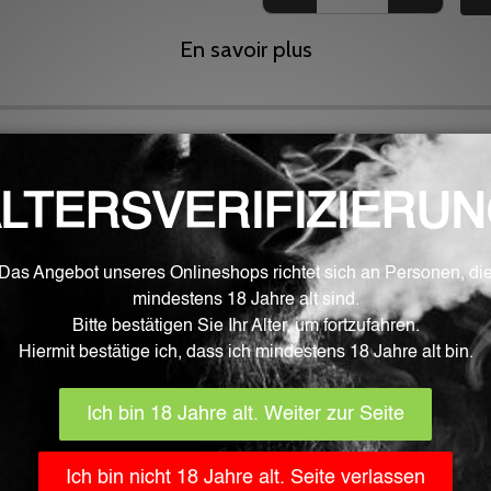
En savoir plus
.
rom.
pannung und 2,5 Volt Entladeschlussspannung.
 , Discharge -20 ~ 75℃
.5 mm )