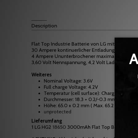
Description
Flat Top Industrie Batterie von LG mit 3000mAh
30 Ampere kontinuerlicher Entladungsstrom.
4 Ampere Ununterbrochener maximaler Ladest
3,60 Volt Nennspannung, 4,2 Volt Ladeschlusss
Weiteres
Nominal Voltage: 3.6V
Full charge Voltage: 4.2V
Temperatur (cell surface): Charge 0 ~ 50℃
Durchmesser: 18.3 + 0.2/-0.3 mm ( Max. 18
Höhe: 65.0 ± 0.2 mm ( Max. 65.2 mm )
unprotected
Lieferumfang
1 LG HG2
18650
3000mAh Flat Top Batterie