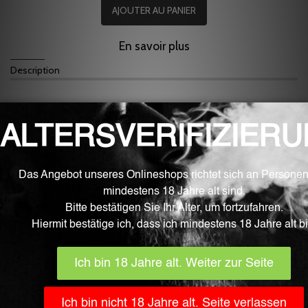
AJOUTER AU PANIER
En savoir plus
Description
Les Longfill`s de Sancha Vape sont un must.
Délicieuse délicieuse mangue à l'orange et ....................
Contenu 10ML
Swiss Made
Ces longs fill sont livrés en flacon de 60 ml et ne contiennent
que des arômes. La bouteille doit être complètement remplie
pour pouvoir être utilisée comme liquide. Pour cela, vous avez
besoin de injections de base et / ou de nicotine.
Temps de maturation
Pour que les arômes du liquide puissent développer leur pleine
saveur, nous recommandons de respecter les temps de maturation
(à température ambiante). Une fois que le liquide a atteint le goût
souhaité, le liquide peut être conservé dans un endroit frais pour