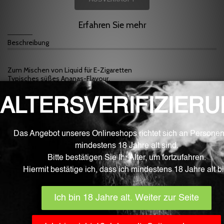
Erfahren Sie mehr
Beschreibung
Zum Mischen von Liquid für E-Zigaretten
Typisches süßes Ananas-Flavour.
Mischen bei ca. 4%.-6%
Fluid ist beste Qualität aus dem Schweizer Grenzgebiet.
Unsere Fluid Aromen werden unter größter Sorgfalt und unter
sterilen Laborbedingungen in Deutschland entwickelt, hergestellt
und vollautomatisiert abgefüllt. Sie enthalten ausschließlich
Zutaten, die von der EU für die Lebensmittelverarbeitung
zugelassen sind und von der EFSA (European Food Safety Authority)
überwacht werden. Die Flaschen sind Bestandteile der
Pharmaindustrie, Kindergesichert und EU Zertifiziert.
Neben der hohen Reinheit und Qualität begeistern die Fluid Aromen
mit sehr klaren, kräftigen und natürlichen Aromanuancen.
Der Inhalt beträgt 10 ml.
WICHTIG
! Bewahren Sie generell Aromen an einem für Kinder,
Kleinkinder und Haustiere unzugänglichem Ort auf. Die Verwendung,
Benutzung und der Konsum geschehen ausnahmslos auf eigene
Gefahr.