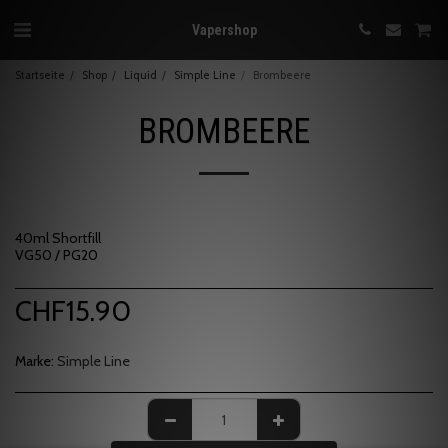
Vapershop
Startseite
Shop
Liquid
Simple Line
Brombeere
BROMBEERE
40ml Shortfill
VG50 / PG20
CHF
15.90
Marke:
Simple Line