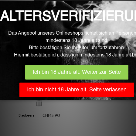
IN DEN EINKAUFSWAGEN LEGEN
Verwandte Produkte
CHF
15.90
CHF
15.90
Aprikose
Beerenmix
CHF
15.90
Blaubeere