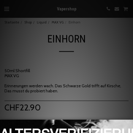
Vapershop
Startseite
Shop
Liquid
MAX VG
Einhorn
EINHORN
50ml Shortfill
MAX VG
Erinnerungen werden wach. Das Schwarze Gold trifft auf Kirsche,
Das musst du probiert haben.
CHF
22.90
Marke:
Art of Vapor