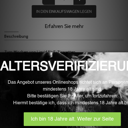
IN DEN EINKAUFSWAGEN LEGEN
Erfahren Sie mehr
Beschreibung
Zum Mischen von Liquid für E-Zigaretten
Gebrannte Mandeln Flavour
Mischen bei ca. 12%
Fluid ist beste Qualität aus dem Schweizer Grenzgebiet.
Unsere Fluid Aromen werden unter größter Sorgfalt und unter
sterilen Laborbedingungen in Deutschland entwickelt, hergestellt
und vollautomatisiert abgefüllt. Sie enthalten ausschließlich
Zutaten, die von der EU für die Lebensmittelverarbeitung
zugelassen sind und von der EFSA (European Food Safety Authority)
überwacht werden. Die Flaschen sind Bestandteile der
Pharmaindustrie, Kindergesichert und EU Zertifiziert.
Neben der hohen Reinheit und Qualität begeistern die Fluid Aromen
mit sehr klaren, kräftigen und natürlichen Aromanuancen.
Der Inhalt beträgt 10 ml.
WICHTIG
! Bewahren Sie generell Aromen an einem für Kinder,