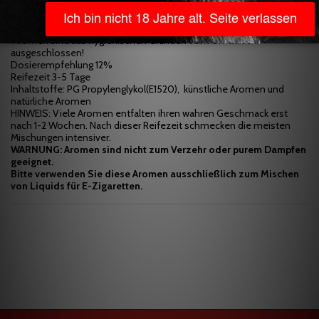
Kleinkinder und Haustiere unzugänglichem Ort auf. Die Verwendung,
Benutzung und der Konsum geschehen ausnahmslos auf eigene
Gefahr.
Aromen sind aus hygienischen Gründen vom Umtausch
ausgeschlossen!
Dosierempfehlung 12%
Reifezeit 3-5 Tage
Inhaltstoffe: PG Propylenglykol(E1520), künstliche Aromen und
natürliche Aromen
HINWEIS: Viele Aromen entfalten ihren wahren Geschmack erst
nach 1-2 Wochen. Nach dieser Reifezeit schmecken die meisten
Mischungen intensiver.
WARNUNG: Aromen sind nicht zum Verzehr oder purem Dampfen
geeignet.
Bitte verwenden Sie diese Aromen ausschließlich zum Mischen
von Liquids für E-Zigaretten.