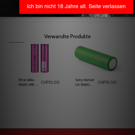
1 LG HG2
18650
3000mAh Flat Top Batterie
ACHTUNG,
Akkusicherheit
beachten!
Verwandte Produkte
Efest Akku
Sony Konion
CHF
10.00
CHF
10.00
18650 IMR -
US 18650
3000 mAh -
VTC6A
35A
3000mAh
Akku