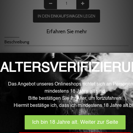
IN DEN EINKAUFSWAGEN LEGEN
Erfahren Sie mehr
Beschreibung
Flat Top Industrie Batterie von LG mit 3000mAh.
30 Ampere kontinuerlicher Entladungsstrom.
4 Ampere Ununterbrochener maximaler Ladestrom.
3,60 Volt Nennspannung, 4,2 Volt Ladeschlussspannung und 2,5 Volt
Entladeschlussspannung.
Weiteres
Nominal Voltage: 3.6V
Full charge Voltage: 4.2V
Temperatur (cell surface): Charge 0 ~ 50℃ , Discharge -20 ~
75℃
Durchmesser: 18.3 + 0.2/-0.3 mm ( Max. 18.5 mm )
Höhe: 65.0 ± 0.2 mm ( Max. 65.2 mm )
unprotected
Lieferumfang