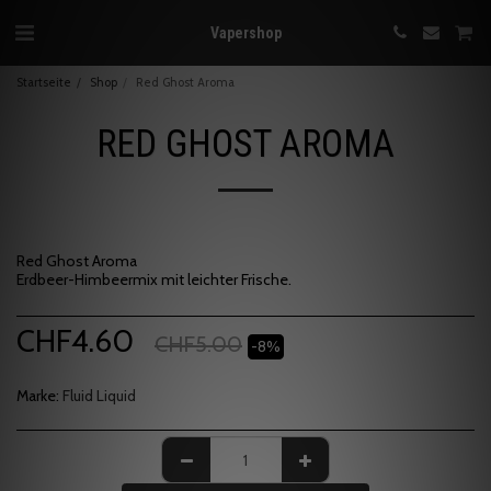
Vapershop
Startseite
Shop
Red Ghost Aroma
RED GHOST AROMA
Red Ghost Aroma
Erdbeer-Himbeermix mit leichter Frische.
CHF
4.60
CHF
5.00
-8%
Marke:
Fluid Liquid