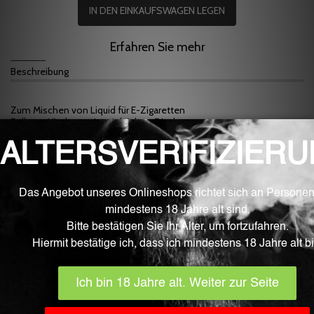
IN DEN EINKAUFSWAGEN LEGEN
Erfahren Sie mehr
Beschreibung
Zum Mischen von Liquid für E-Zigaretten
Erdbeer-Himbeermix mit leichter Frische.
Mischen bei ca. 8%
Fluid ist beste Qualität aus dem Schweizer Grenzgebiet.
Unsere Fluid Aromen werden unter größter Sorgfalt und unter
sterilen Laborbedingungen in Deutschland entwickelt, hergestellt
und vollautomatisiert abgefüllt. Sie enthalten ausschließlich
Zutaten, die von der EU für die Lebensmittelverarbeitung
zugelassen sind und von der EFSA (European Food Safety Authority)
überwacht werden. Die Flaschen sind Bestandteile der
Pharmaindustrie, Kindergesichert und EU Zertifiziert.
Neben der hohen Reinheit und Qualität begeistern die Fluid Aromen
mit sehr klaren, kräftigen und natürlichen Aromanuancen.
Der Inhalt beträgt 10 ml.
WICHTIG
! Bewahren Sie generell Aromen an einem für Kinder,
Kleinkinder und Haustiere unzugänglichem Ort auf. Die Verwendung,
Benutzung und der Konsum geschehen ausnahmslos auf eigene