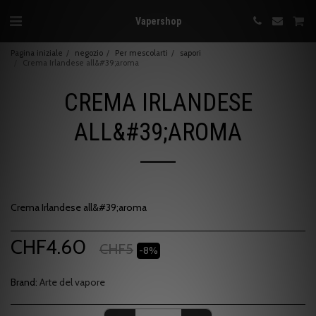
Vapershop
Pagina iniziale
negozio
Per mescolarti
sapori
Crema Irlandese all&#39;aroma
CREMA IRLANDESE
ALL&#39;AROMA
Crema Irlandese all&#39;aroma
CHF
4.60
CHF
5
-8%
Brand:
Arte del vapore