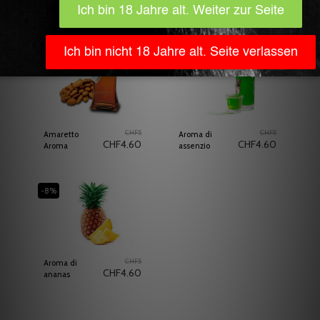
Prodotti Correlati
-8%
Esaurito
-8%
CHF
5
CHF
5
Amaretto
Aroma di
CHF
4.60
CHF
4.60
Aroma
assenzio
-8%
CHF
5
Aroma di
CHF
4.60
ananas