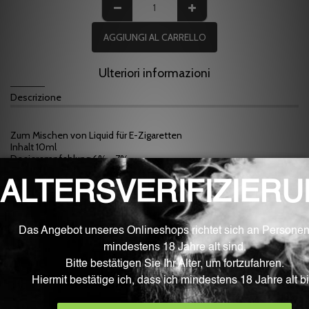
AGGIUNGI AL CARRELLO
Ulteriori informazioni
Descrizione
Zum Mischen von Liquid für E-Zigaretten
Inhalt 10ml
Dosierempfehlung 6% - 7%
Reifezeit 3-5 Tage
Inhaltstoffe: PG Propylenglykol(E1520), künstliche Aromen und
natürliche Aromen
HINWEIS: Viele Aromen entfalten ihren wahren Geschmack erst
nach 1-2 Wochen. Nach dieser Reifezeit schmecken die meisten
Mischungen intensiver.
WARNUNG: Aromen sind nicht zum Verzehr oder purem Dampfen
geeignet. Bitte verwenden Sie diese Aromen ausschließlich zum
Mischen von Liquids für E-Zigaretten.