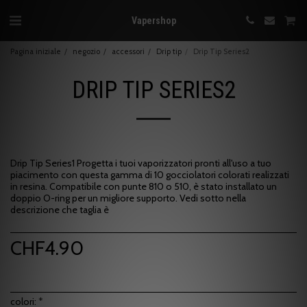
Vapershop
Pagina iniziale
negozio
accessori
Drip tip
Drip Tip Series2
DRIP TIP SERIES2
Drip Tip Series1 Progetta i tuoi vaporizzatori pronti all'uso a tuo
piacimento con questa gamma di 10 gocciolatori colorati realizzati
in resina. Compatibile con punte 810 o 510, è stato installato un
doppio O-ring per un migliore supporto. Vedi sotto nella
descrizione che taglia è
CHF
4.90
colori:
*