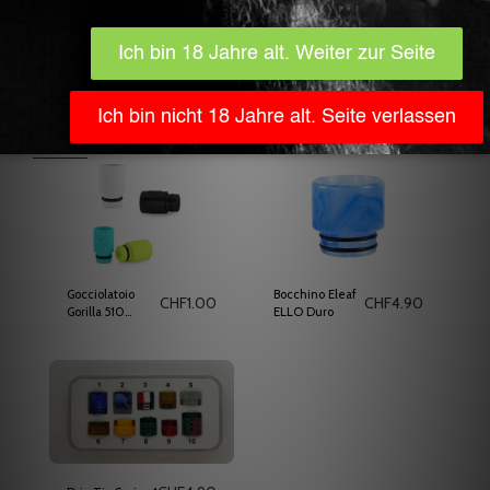
7. 810
8. 510
9 510
10. 810
Prodotti Correlati
Gocciolatoio
Bocchino Eleaf
CHF
1.00
CHF
4.90
Gorilla 510
ELLO Duro
paffuto