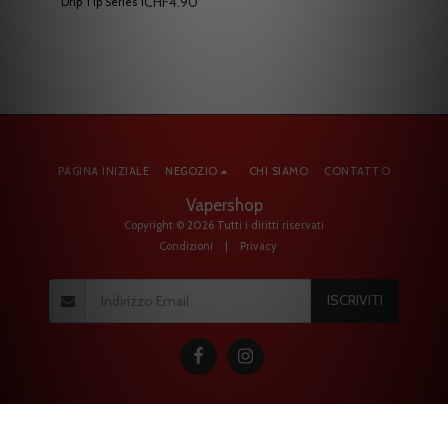
CHF
4.90
Drip Tip Series 1
PAGINA INIZIALE
NEGOZIO
CHI SIAMO
CONTATTO
Vapershop
Copyright © 2026 Tutti i diritti riservati
Condizioni
|
Privacy
ISCRIVITI