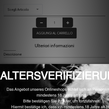
Scegli Articolo
AGGIUNGI AL CARRELLO
Ulteriori informazioni
Descrizione
Drip tip
Prestare attenzione alle dimensioni
dimensione
1. 810
2. 810
3. 510
4. 510
5. 810
6. 810