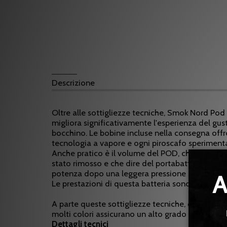
Descrizione
Oltre alle sottigliezze tecniche, Smok Nord Pod S
migliora significativamente l'esperienza del gust
bocchino. Le bobine incluse nella consegna off
tecnologia a vapore e ogni piroscafo speriment
Anche pratico è il volume del POD, che può cont
stato rimosso e che dire del portabatteria che o
potenza dopo una leggera pressione sul pulsant
Le prestazioni di questa batteria sono anche d
A parte queste sottigliezze tecniche, questo s
molti colori assicurano un alto grado di popolari
Dettagli tecnici