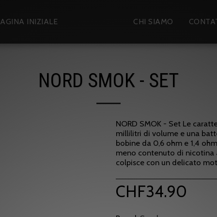
AGINA INIZIALE
NEGOZIO
CHI SIAMO
CONTA
NORD SMOK - SET
NORD SMOK - Set Le caratter
millilitri di volume e una ba
bobine da 0,6 ohm e 1,4 ohm, i
meno contenuto di nicotina a
colpisce con un delicato mot
CHF
34.90