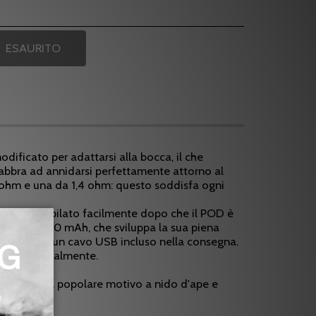
ESAURITO
odificato per adattarsi alla bocca, il che
e labbra ad annidarsi perfettamente attorno al
 ohm e una da 1,4 ohm: questo soddisfa ogni
 essere compilato facilmente dopo che il POD è
teria da 1100 mAh, che sviluppa la sua piena
ricata con un cavo USB incluso nella consegna.
te individualmente.
rodotto nel popolare motivo a nido d'ape e