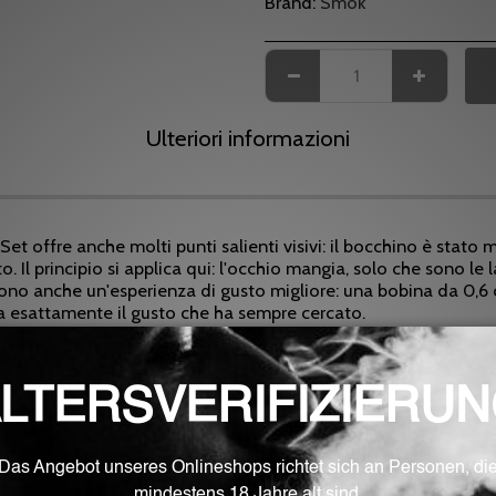
Brand:
Smok
Ulteriori informazioni
et offre anche molti punti salienti visivi: il bocchino è stato m
o. Il principio si applica qui: l'occhio mangia, solo che sono l
rono anche un'esperienza di gusto migliore: una bobina da 0,6
a esattamente il gusto che ha sempre cercato.
enere fino a 3 millilitri del tuo liquido preferito. Questo può
ccupa la parte inferiore del set? Qui è stata installata una bat
e di fuoco. E ovviamente questa batteria può anche essere ca
i un massimo di 15 watt, che ovviamente possono essere regola
et sembra semplicemente chic e moderno. È deliberatamente p
tà.