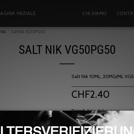
AGINA INIZIALE
NEGOZIO
CHI SIAMO
CONTA
 Nik
Salt Nik VG50PG50
SALT NIK VG50PG50
Salt Nik 10ML, 20MG/ML VG
CHF
2.40
Brand:
Arte del vapore