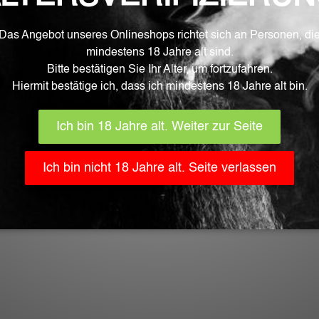
Prodotti Correlati
F
2.50