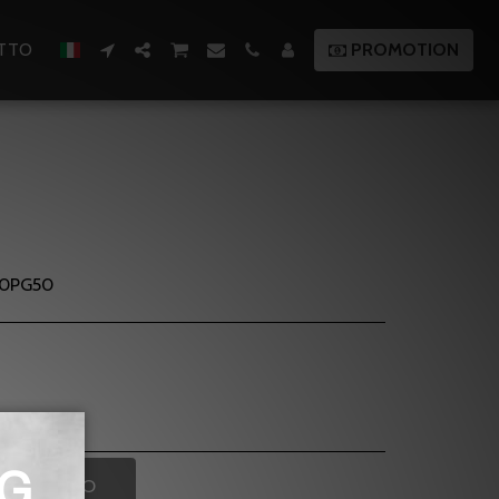
TTO
PROMOTION
50PG50
ESAURITO