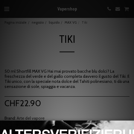
Vapershop
Pagina iniziale
negozio
liquido
MAX VG
Tiki
TIKI
50 ml Shortfill MAX VG Hai mai provato bacche blu dolci? La
freschezza del verde e del giallo completa davvero il gusto del Tiki. Il
Tiki unico, con la speciale nota dolce del Tahiti polinesiano, ti dà una
sensazione di sole, spiaggia e vacanza.
CHF
22.90
Brand:
Arte del vapore