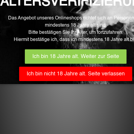
AGGIUNGI AL CARRELLO
Prodotti Correlati
CHF
22.90
unicorno